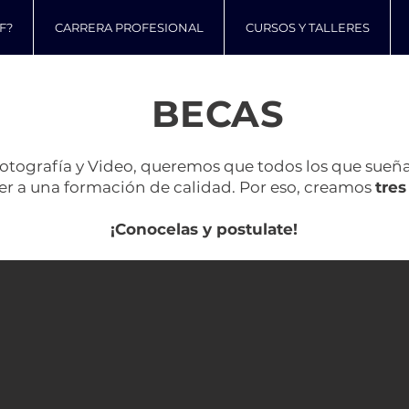
F?
CARRERA PROFESIONAL
CURSOS Y TALLERES
BECAS
otografía y Video, queremos que todos los que sueña
r a una formación de calidad. Por eso, creamos
tres
¡Conocelas y postulate!